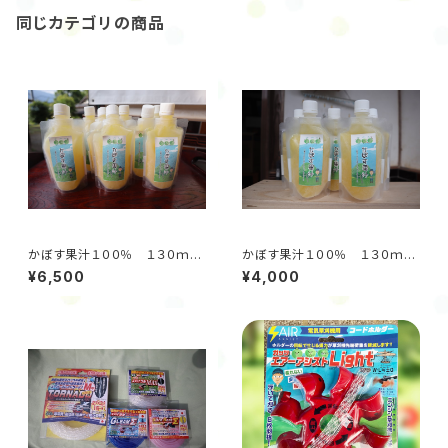
同じカテゴリの商品
かぼす果汁１００％ １３０ｍｌ
かぼす果汁１００％ １３０ｍｌ
✕10パック
✕5パック
¥6,500
¥4,000