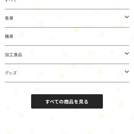
青果
グリーンカボス
摘果
グリーンカボス
イエローカボス
加工食品
そばかすカボス
イエローカボス
その他の青果
乾物
グッズ
そばかすカボス
ドレッシング
Tシャツ
すべての商品を見る
超お得カボス
バッグ
ミカンカボス
その他