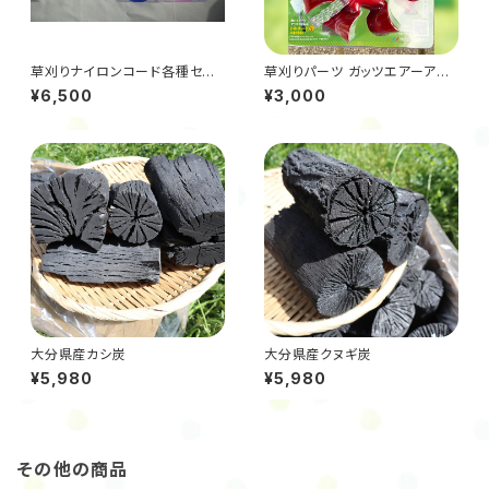
草刈りナイロンコード各種セット
草刈りパーツ ガッツエアーアシ
（ボビン式）
ストLight
¥6,500
¥3,000
大分県産カシ炭
大分県産クヌギ炭
¥5,980
¥5,980
その他の商品